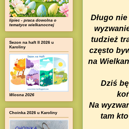
Długo nie
lipiec - praca dowolna o
tematyce wielkanocnej
wyzwanie.
tudzież tr
Sezon na haft II 2026 u
Karoliny
często byw
na Wielka
Dziś bę
ko
Wiosna 2026
Na wyzwani
Choinka 2026 u Karoliny
tam kto