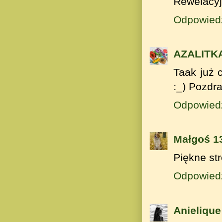
Rewelacyj
Odpowied
AZALITK
Taak już 
:_) Pozdr
Odpowied
Małgoś 1
Piękne st
Odpowied
Anielique