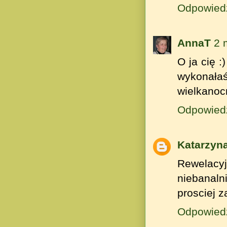
Odpowied
AnnaT
2 
O ja cię :
wykonała
wielkanocn
Odpowied
Katarzyn
Rewelacyj
niebanal
prosciej z
Odpowied