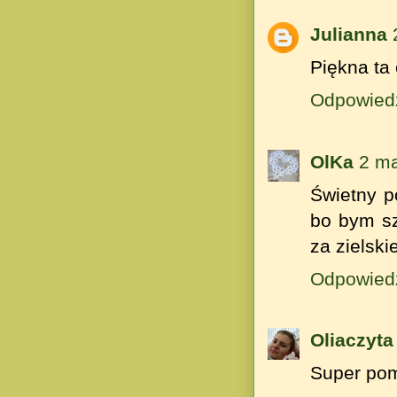
Julianna
Piękna ta
Odpowied
OlKa
2 ma
Świetny p
bo bym sz
za zielsk
Odpowied
Oliaczyta
Super pom