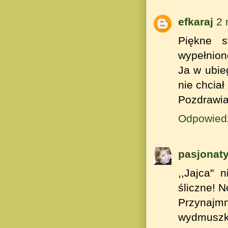
efkaraj
2 
Piękne s
wypełnion
Ja w ubie
nie chciał 
Pozdrawia
Odpowied
pasjonat
,,Jajca" 
śliczne! 
Przynajmni
wydmuszki