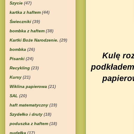
Szycie
(47)
kartka z haftem
(44)
Świeczniki
(39)
bombka z haftem
(38)
Kartki Boże Narodzenie.
(29)
bombka
(26)
Kulę ro
Pisanki
(24)
podkładem,
Recykling
(23)
papiero
Kursy
(21)
Wiklina papierowa
(21)
SAL
(20)
haft matematyczny
(19)
Szydełko i druty
(18)
poduszka z haftem
(18)
pudełka
(17)