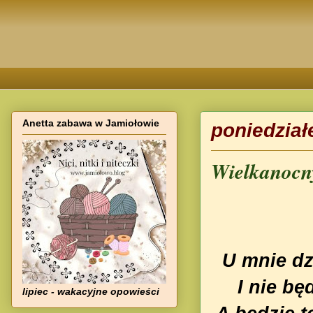
Anetta zabawa w Jamiołowie
poniedział
Wielkanocny
U mnie dzi
I nie bę
lipiec - wakacyjne opowieści