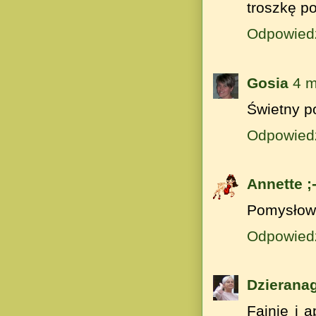
troszkę po
Odpowied
Gosia
4 m
Świetny p
Odpowied
Annette ;-
Pomysłowe
Odpowied
Dzierana
Fajnie i 