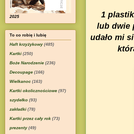
1 plasti
2025
l
ub dwie
To co robię i lubię
udało mi s
Haft krzyżykowy
(485)
któr
Kartki
(250)
Boże Narodzenie
(236)
Decoupage
(166)
Wielkanoc
(163)
Kartki okolicznościowe
(97)
szydełko
(93)
zakładki
(78)
Kartki przez cały rok
(73)
prezenty
(49)