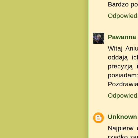
Bardzo pom
Odpowied
Pawanna
Witaj Ani
oddają i
precyzją
posiadam:
Pozdrawia
Odpowied
Unknown
Najpierw 
rzadko za