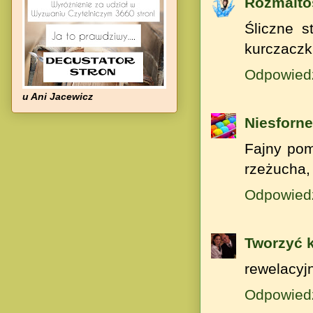
Rozmaitoś
Śliczne s
kurczaczk
Odpowied
u Ani Jacewicz
Niesforne
Fajny pom
rzeżucha, 
Odpowied
Tworzyć 
rewelacyj
Odpowied