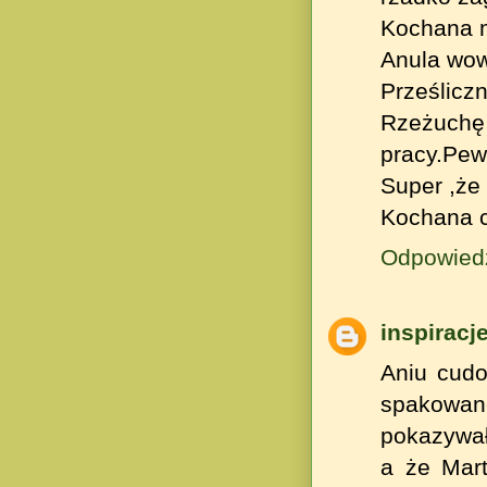
Kochana m
Anula wow!
Prześlicz
Rzeżuchę 
pracy.Pew
Super ,że 
Kochana c
Odpowied
inspiracj
Aniu cudo
spakowane
pokazywał
a że Mart