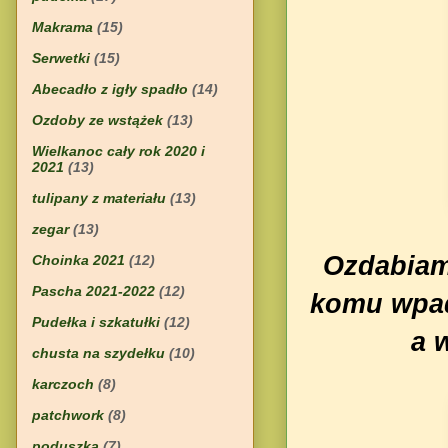
Makrama
(15)
Serwetki
(15)
Abecadło z igły spadło
(14)
Ozdoby ze wstążek
(13)
Wielkanoc cały rok 2020 i
2021
(13)
tulipany z materiału
(13)
zegar
(13)
Ozdabiam
Choinka 2021
(12)
Pascha 2021-2022
(12)
komu wpad
Pudełka i szkatułki
(12)
a 
chusta na szydełku
(10)
karczoch
(8)
patchwork
(8)
poduszka
(7)