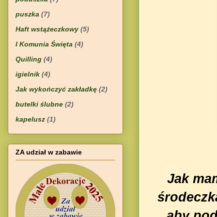
puszka
(7)
Haft wstążeczkowy
(5)
I Komunia Święta
(4)
Quilling
(4)
igielnik
(4)
Jak wykończyć zakładkę
(2)
butelki ślubne
(2)
kapelusz
(1)
ZA udział w zabawie
Jak mam
środeczk
aby pod