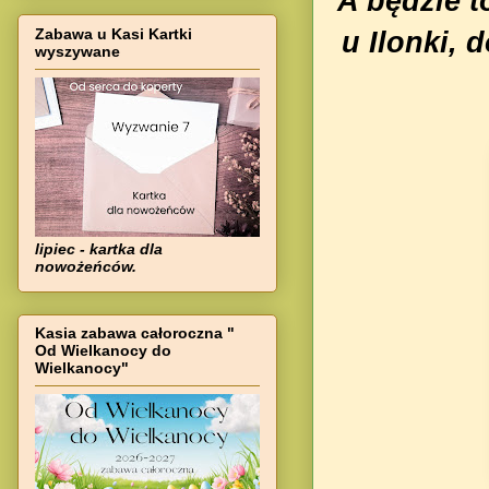
A będzie 
Zabawa u Kasi Kartki
u Ilonki, 
wyszywane
lipiec - kartka dla
nowożeńców.
Kasia zabawa całoroczna "
Od Wielkanocy do
Wielkanocy"