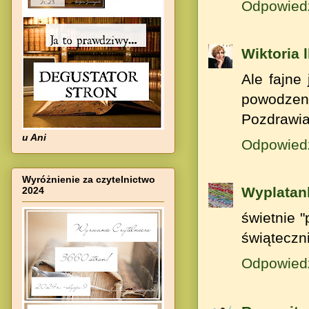
Odpowied
Wiktoria 
Ale fajne
powodzeni
Pozdrawi
u Ani
Odpowied
Wyróżnienie za czytelnictwo
Wyplatan
2024
świetnie 
świąteczn
Odpowied