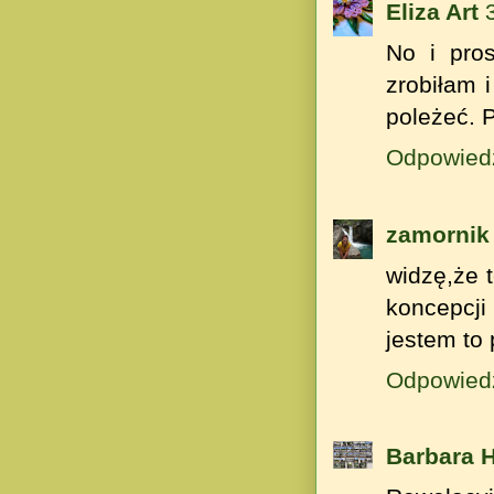
Eliza Art
No i pro
zrobiłam 
poleżeć. 
Odpowied
zamornik
widzę,że 
koncepcj
jestem to
Odpowied
Barbara 